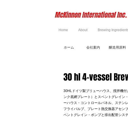
Home
About
Brewing Ingredient
ホーム
会社案内
醸造用原料
30 hl 4-vessel Br
30HLドイツ製ブリューハウス、撹拌機
ンク底網プレート）とスペントグレイン
ーハウス・コントロールパネル、ステン
フライバルブ、プレート熱交換器アセン
ペントグレイン・ポンプと排出配管シス