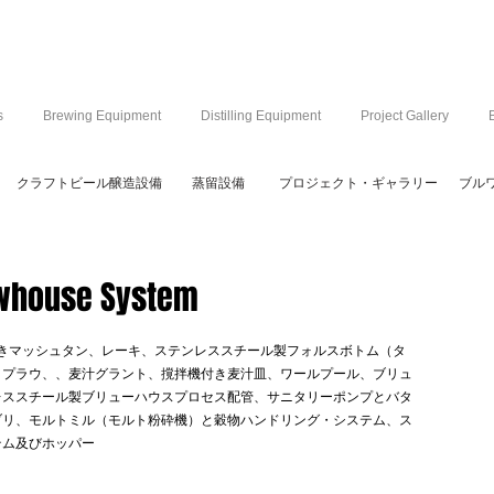
s
Brewing Equipment
Distilling Equipment
Project Gallery
クラフトビール醸造設備
蒸留設備
プロジェクト・ギャラリー
ブル
ewhouse System
付きマッシュタン、レーキ、ステンレススチール製フォルスボトム（タ
・プラウ、、麦汁グラント、撹拌機付き麦汁皿、ワールプール、ブリュ
レススチール製ブリューハウスプロセス配管、サニタリーポンプとバタ
ブリ、モルトミル（モルト粉砕機）と穀物ハンドリング・システム、ス
テム及びホッパー